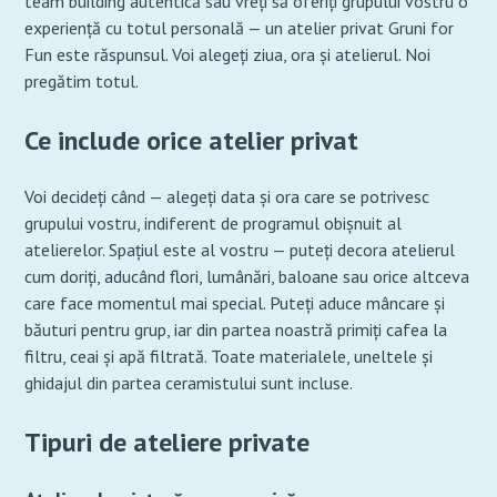
team building autentică sau vreți să oferiți grupului vostru o
experiență cu totul personală — un atelier privat Gruni for
Fun este răspunsul. Voi alegeți ziua, ora și atelierul. Noi
pregătim totul.
Ce include orice atelier privat
Voi decideți când — alegeți data și ora care se potrivesc
grupului vostru, indiferent de programul obișnuit al
atelierelor. Spațiul este al vostru — puteți decora atelierul
cum doriți, aducând flori, lumânări, baloane sau orice altceva
care face momentul mai special. Puteți aduce mâncare și
băuturi pentru grup, iar din partea noastră primiți cafea la
filtru, ceai și apă filtrată. Toate materialele, uneltele și
ghidajul din partea ceramistului sunt incluse.
Tipuri de ateliere private