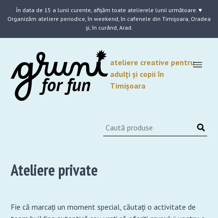
Skip
În data de 15 a lunii curente, afișăm toate atelierele lunii următoare. ♥
to
Organizăm ateliere periodice, în weekend, în cafenele din Timișoara, Oradea
content
și, în curând, Arad.
ateliere creative pentru
adulți și copii în
Timișoara
Ateliere private
Fie că marcați un moment special, căutați o activitate de