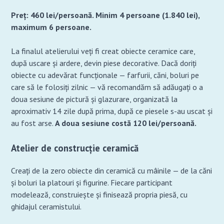
Preț: 460 lei/persoană. Minim 4 persoane (1.840 lei),
maximum 6 persoane.
La finalul atelierului veți fi creat obiecte ceramice care,
după uscare și ardere, devin piese decorative. Dacă doriți
obiecte cu adevărat funcționale — farfurii, căni, boluri pe
care să le folosiți zilnic — vă recomandăm să adăugați o a
doua sesiune de pictură și glazurare, organizată la
aproximativ 14 zile după prima, după ce piesele s-au uscat și
au fost arse.
A doua sesiune costă 120 lei/persoană.
Atelier de construcție ceramică
Creați de la zero obiecte din ceramică cu mâinile — de la căni
și boluri la platouri și figurine. Fiecare participant
modelează, construiește și finisează propria piesă, cu
ghidajul ceramistului.