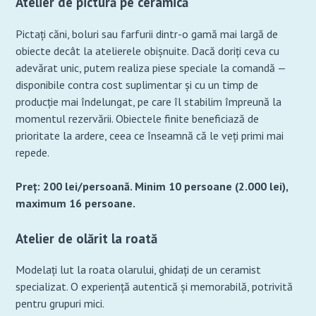
Atelier de pictură pe ceramică
Pictați căni, boluri sau farfurii dintr-o gamă mai largă de
obiecte decât la atelierele obișnuite. Dacă doriți ceva cu
adevărat unic, putem realiza piese speciale la comandă —
disponibile contra cost suplimentar și cu un timp de
producție mai îndelungat, pe care îl stabilim împreună la
momentul rezervării. Obiectele finite beneficiază de
prioritate la ardere, ceea ce înseamnă că le veți primi mai
repede.
Preț: 200 lei/persoană. Minim 10 persoane (2.000 lei),
maximum 16 persoane.
Atelier de olărit la roată
Modelați lut la roata olarului, ghidați de un ceramist
specializat. O experiență autentică și memorabilă, potrivită
pentru grupuri mici.