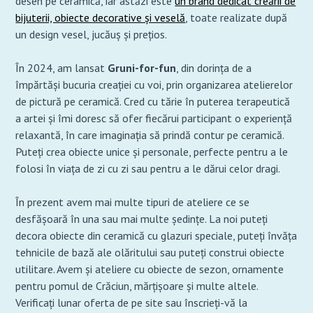
desen pe ceramică, iar astăzi este
un brand dedicat creării de
bijuterii, obiecte decorative și veselă
, toate realizate după
un design vesel, jucăuș și prețios.
În 2024, am lansat
Gruni-for-fun
, din dorința de a
împărtăși bucuria creației cu voi, prin organizarea atelierelor
de pictură pe ceramică. Cred cu tărie în puterea terapeutică
a artei și îmi doresc să ofer fiecărui participant o experiență
relaxantă, în care imaginația să prindă contur pe ceramică.
Puteți crea obiecte unice și personale, perfecte pentru a le
folosi în viața de zi cu zi sau pentru a le dărui celor dragi.
În prezent avem mai multe tipuri de ateliere ce se
desfășoară în una sau mai multe ședințe. La noi puteți
decora obiecte din ceramică cu glazuri speciale, puteți învăța
tehnicile de bază ale olăritului sau puteți construi obiecte
utilitare. Avem și ateliere cu obiecte de sezon, ornamente
pentru pomul de Crăciun, mărțișoare și multe altele.
Verificați lunar oferta de pe site sau înscrieți-vă la