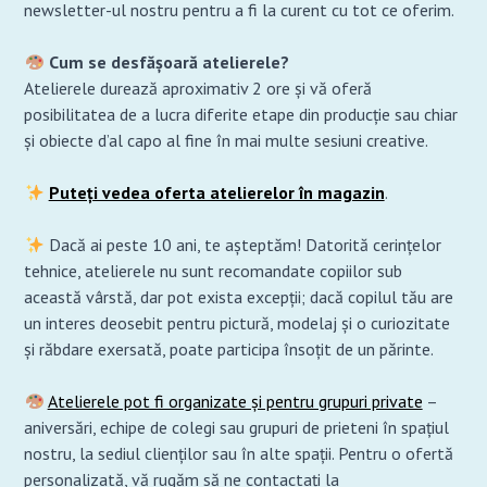
newsletter-ul nostru pentru a fi la curent cu tot ce oferim.
Cum se desfășoară atelierele?
Atelierele durează aproximativ 2 ore și vă oferă
posibilitatea de a lucra diferite etape din producție sau chiar
și obiecte d’al capo al fine în mai multe sesiuni creative.
Puteți vedea oferta atelierelor în magazin
.
Dacă ai peste 10 ani, te așteptăm! Datorită cerințelor
tehnice, atelierele nu sunt recomandate copiilor sub
această vârstă, dar pot exista excepții; dacă copilul tău are
un interes deosebit pentru pictură, modelaj și o curiozitate
și răbdare exersată, poate participa însoțit de un părinte.
Atelierele pot fi organizate și pentru grupuri private
–
aniversări, echipe de colegi sau grupuri de prieteni în spațiul
nostru, la sediul clienților sau în alte spații. Pentru o ofertă
personalizată, vă rugăm să ne contactați la