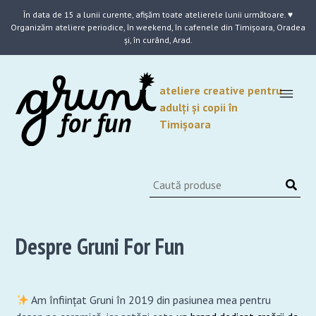
Skip
În data de 15 a lunii curente, afișăm toate atelierele lunii următoare. ♥
to
Organizăm ateliere periodice, în weekend, în cafenele din Timișoara, Oradea
content
și, în curând, Arad.
ateliere creative pentru
adulți și copii în
Timișoara
Despre Gruni For Fun
Am înființat Gruni în 2019 din pasiunea mea pentru